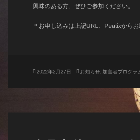
興味のある方、ぜひご参加ください。
＊お申し込みは上記URL、Peatixから
投
カ
2022年2月27日
お知らせ
,
加害者プログラ
稿
テ
日:
ゴ
リ
ー