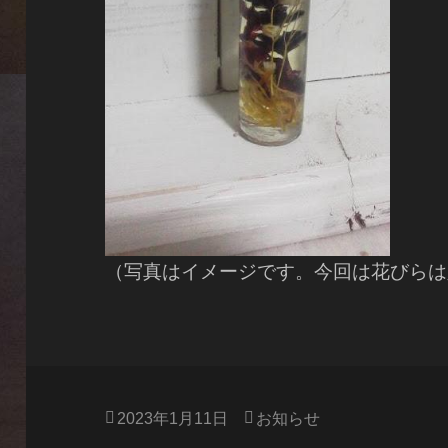
（写真はイメージです。今回は花びらは
投
カ
2023年1月11日
お知らせ
稿
テ