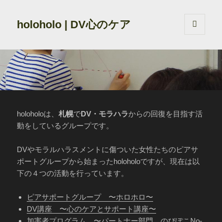
holoholo | DV心のケア
メニュ
ーとウ
ィジェ
ット
holoholoは、
札幌
で
DV・モラハラ
からの回復を目指す活
動をしているグループです。
DVやモラルハラスメントに傷ついた女性たちのピアサ
ポートグループから始まったholoholoですが、現在は以
下の４つの活動を行っています。
ピアサポートグループ 〜ホロホロ〜
DV講座 〜心のケアとサポート講座〜
加害者プログラム 〜パートナー部門 のびぽこNo-