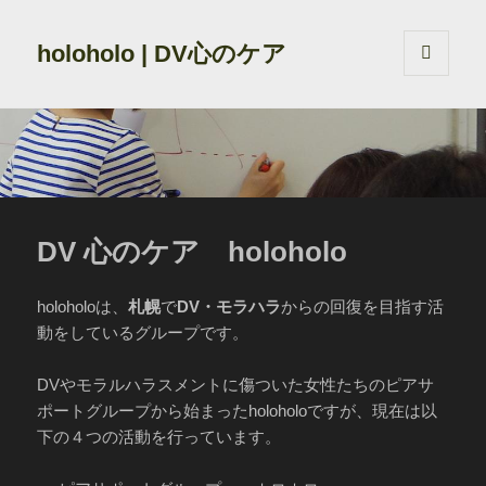
holoholo | DV心のケア
メニュ
ーとウ
ィジェ
ット
DV 心のケア holoholo
holoholoは、
札幌
で
DV・モラハラ
からの回復を目指す活
動をしているグループです。
DVやモラルハラスメントに傷ついた女性たちのピアサ
ポートグループから始まったholoholoですが、現在は以
下の４つの活動を行っています。