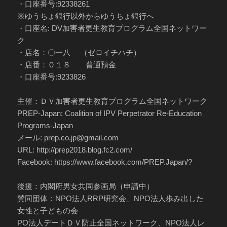
・口座番号:92338261
※ゆうちょ銀行以外からゆうちょ銀行へ
・口座名: DV加害者更生教育プログラム全国ネットワー
ク
・店名：〇一八 （ゼロイチハチ）
・店番：０１８ 普通預金
・口座番号:9233826
主催：ＤＶ加害者更生教育プログラム全国ネットワーク
PREP-Japan: Coalition of IPV Perpetrator Re-Education
Programs-Japan
メール: prep.co.jp@gmail.com
URL: http://prep2018.blog.fc2.com/
Facebook: https://www.facebook.com/PREP.Japan/?
後援：内閣府男女共同参画局（申請中）
賛同団体：NPO法人RRP研究会、NPO法人歩み出した
女性と子どもの会
PO法人デートＤＶ防止全国ネットワーク、NPO法人レ