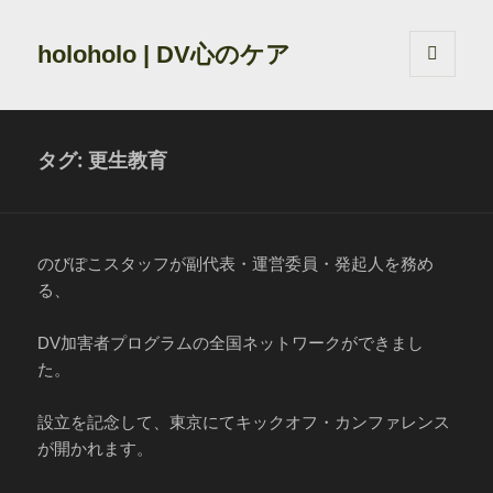
holoholo | DV心のケア
メニュ
ーとウ
ィジェ
ット
タグ:
更生教育
のびぽこスタッフが副代表・運営委員・発起人を務め
る、
DV加害者プログラムの全国ネットワークができまし
た。
設立を記念して、東京にてキックオフ・カンファレンス
が開かれます。