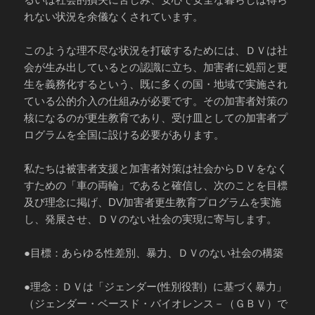
れない状況を余儀なくされています。
このような理不尽な状況を打破するためには、ＤＶは社
会が生み出しているとの認識に立ち、加害者に処罰と更
生を義務化するという、既に多くの国・地域で実施され
ている公的介入の仕組みが必要です。その加害者対策の
核になるのが更生教育であり、受け皿としての加害者プ
ログラムを全国に設ける必要があります。
私たちは被害者支援と加害者対策は社会からＤＶをなく
すための「車の両輪」であると確信し、次のことを目標
及び理念に掲げ、DV加害者更生教育プログラムを実施
し、発展させ、ＤＶのない社会の実現に寄与します。
●目標：あらゆる性差別、暴力、ＤＶのない社会の構築
●理念：ＤＶは「ジェンダー(性別役割）に基づく暴力」
（ジェンダー・ベースド・バイオレンス－（ＧＢＶ）で