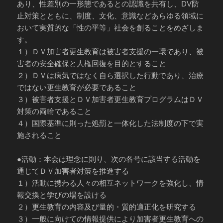
あり、性差別の一形態であるとの認識を共有し、DV防
止対策とともに、制度、文化、意識などあらゆる領域に
おいて実質的な「性の平等」社会を創ることをめざしま
す。
１）ＤＶ加害者更生教育は被害者支援の一環であり、被
害者の安全確保と人権回復を目的とすること
２）ＤＶは病気ではなく自ら選択した行動であり、治療
ではない更生教育が必要であること
３）被害者支援とＤＶ加害者更生教育プログラムはＤＶ
対策の両輪であること
４）国際基準に則った処罰と一体化した法制度の下で実
施されること
●活動：本会は理念に則り、次の各号に該当する活動を
通じてＤＶ加害者対策を推進する
１）活動に携わる人々の相互ネットワークを強化し、情
報交換と学びの場を設ける
２）更生教育の内容及び量的・質的適正化を研究する
３）一般に向けての情報提供により加害者更生教育への