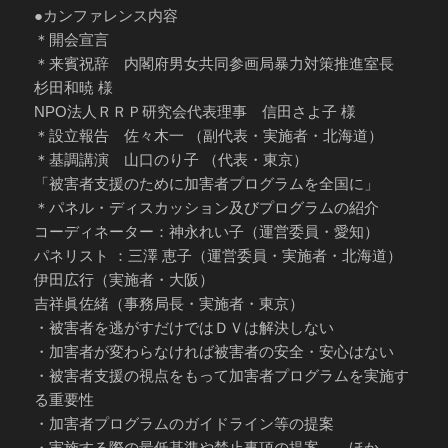
●カンファレンス内容
＊開会宣言
＊来賓祝辞 内閣府男女共同参画局暴力対策推進室長
杉田和暁 様
NPO法人ＲＲＰ研究会代表理事 信田さよ子 様
＊設立報告 佐々木一 （副代表・実施者・北海道）
＊基調講演 山口のり子 （代表・東京）
「被害者支援のために加害者プログラムを全国に」
＊パネル・ディスカッション及びプログラムの紹介
コーディネーター：神永れい子（運営委員・愛知）
パネリスト ：三澤 恵子（運営委員・実施者・北海道）
伊田広行（実施者・大阪）
吉祥眞佐緒（事務局長・実施者・東京）
・被害者を逃がすだけではＤＶは解決しない
・加害者が変わらなければ被害者の安全・安心はない
・被害者支援の視点をもって加害者プログラムを実施す
る重要性
・加害者プログラムのガイドライン等の提案
・実施する際の最低基準や禁止事項の提案 ほか