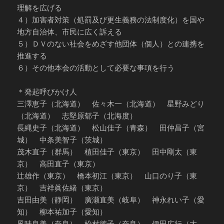
理解を広げる
４）加害者対策（処罰及び更生義務の法制度化）を国や
地方自治体、市民に広く訴える
５）ＤＶのない社会をめざす他団体（個人）との連携を
推進する
６）その他本会の活動として必要な事項を行う
＊発起呼びかけ人
三澤恵子（北海道） 佐々木一（北海道） 星野みどり
（北海道） 志堅原郁子（北海度）
長縄史子（北海道） 松山佳子（青森） 田仲昌子（宮
城） 中条美智子（茨城）
茂木直子（群馬） 植田佳子（東京） 田中剛太（東
京） 高田直子（東京）
辻雄作（東京） 橋本初江（東京） 山口のり子（東
京） 吉祥眞佐緒（東京）
吉田由美（静岡） 廣瀬直美（岐阜） 神永れい子（愛
知） 柳本祐加子（愛知）
風味良美（奈良） 松村徳子（奈良） 伊田広行（大