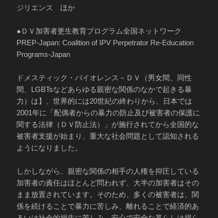
ジリエンス ほか
●ＤＶ加害者更生教育プログラム全国ネットワーク
PREP-Japan: Coalition of IPV Perpetrator Re-Education
Programs-Japan
ドメスティック・バイオレンス－ＤＶ（男女間、同性
間、LGBTsなどあらゆる親密な関係のなかで起きる暴
力）は】、世界的には20世紀の終わりから、日本では
2001年に「配偶者からの暴力の防止及び被害者の保護に
関する法律（ＤＶ防止法）」が施行されてから全国的な
被害者支援が始まり、重大な社会問題として認知される
ようになりました。
しかしながら、親密な関係の相手の人権を抑圧している
加害者の責任はほとんど問われず、大半の加害者はその
まま放置されています。そのため、多くの被害者は、関
係を続けることで暴力に苦しみ、離れることで経済的あ
るいは社会的損失に苦しみ、安心で安全な暮らしは得ら