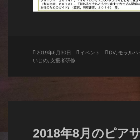
投
カ
タ
2019年6月30日
イベント
DV
,
モラルハ
稿
テ
グ
いじめ
,
支援者研修
日:
ゴ
リ
ー
2018年8月のピア