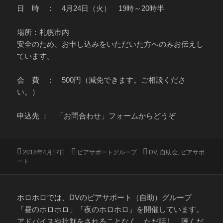
日 時 ： 4月24日（火） 19時～20時半
場所：札幌市内
安全のため、お申し込みをいただいた方へのみお伝えし
ています。
会 費 ： 500円（減免できます。ご相談くださ
い。）
申込先 ： 「お問合わせ」フォームからどうぞ
投
カ
タ
2018年4月17日
ピアサポートグループ
DV
,
自助会
,
ピアサポ
稿
テ
グ
ート
日:
ゴ
リ
ー
ホロホロでは、DVのピアサポート（自助）グループ
「昼のホロホロ」「夜のホロホロ」を開催しています。
アドバイスや批判をされることなく、ただ話し、聴くだ