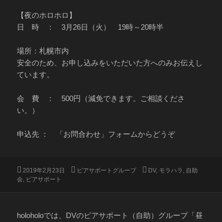
【夜のホロホロ】
日 時 ： 3月26日（火） 19時～20時半
場所：札幌市内
安全のため、お申し込みをいただいた方へのみお伝えし
ています。
会 費 ： 500円（減免できます。ご相談くださ
い。）
申込先 ： 「お問合わせ」フォームからどうぞ
投
カ
タ
2019年2月23日
ピアサポートグループ
DV
,
モラハラ
,
自助
稿
テ
グ
会
,
ピアサポート
日:
ゴ
リ
ー
holoholoでは、DVのピアサポート（自助）グループ「昼