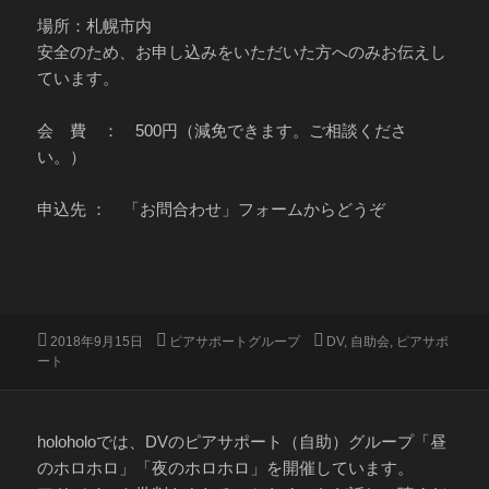
場所：札幌市内
安全のため、お申し込みをいただいた方へのみお伝えし
ています。
会 費 ： 500円（減免できます。ご相談くださ
い。）
申込先 ： 「お問合わせ」フォームからどうぞ
投
カ
タ
2018年9月15日
ピアサポートグループ
DV
,
自助会
,
ピアサポ
稿
テ
グ
ート
日:
ゴ
リ
ー
holoholoでは、DVのピアサポート（自助）グループ「昼
のホロホロ」「夜のホロホロ」を開催しています。