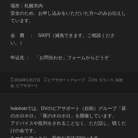
場所：札幌市内
安全のため、お申し込みをいただいた方へのみお伝えし
ています。
会 費 ： 500円（減免できます。ご相談くださ
い。）
申込先 ： 「お問合わせ」フォームからどうぞ
投
カ
タ
2019年1月27日
ピアサポートグループ
DV
,
モラハラ
,
自助
稿
テ
グ
会
,
ピアサポート
日:
ゴ
リ
ー
holoholoでは、DVのピアサポート（自助）グループ「昼
のホロホロ」「夜のホロホロ」を開催しています。
アドバイスや批判をされることなく、ただ話し、聴くだ
けの会です。
ルールにのっとり、安全な方法で行います。