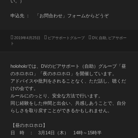
い。）
申込先 ： 「お問合わせ」フォームからどうぞ
投
カ
タ
2019年4月25日
ピアサポートグループ
DV
,
自助
,
ピアサポー
稿
テ
グ
ト
日:
ゴ
リ
ー
holoholoでは、DVのピアサポート（自助）グループ「昼
のホロホロ」「夜のホロホロ」を開催しています。
アドバイスや批判をされることなく、ただ話し、聴くだ
けの会です。
ルールにのっとり、安全な方法で行います。
同じ経験をした仲間と出会い、共感しあうことで、自分
らしさを取り戻すことができるかもしれません。
【昼のホロホロ】
日 時 ： 3月14日（木） 14時～15時半