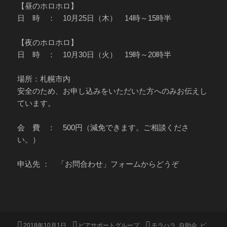
【昼のホロホロ】
日 時 ： 10月25日（木） 14時～15時半
【夜のホロホロ】
日 時 ： 10月30日（火） 19時～20時半
場所：札幌市内
安全のため、お申し込みをいただいた方へのみお伝えし
ています。
会 費 ： 500円（減免できます。ご相談くださ
い。）
申込先 ： 「お問合わせ」フォームからどうぞ
投
カ
タ
2018年10月1日
ピアサポートグループ
モラハラ
,
自助会
,
ピ