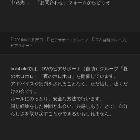
申込先 ： 「お問合わせ」フォームからどうぞ
投
カ
タ
2018年11月25日
ピアサポートグループ
DV
,
自助グループ
,
稿
テ
グ
ピアサポート
日:
ゴ
リ
ー
holoholoでは、DVのピアサポート（自助）グループ「昼
のホロホロ」「夜のホロホロ」を開催しています。
アドバイスや批判をされることなく、ただ話し、聴くだ
けの会です。
ルールにのっとり、安全な方法で行います。
同じ経験をした仲間と出会い、共感しあうことで、自分
らしさを取り戻すことができるかもしれません。