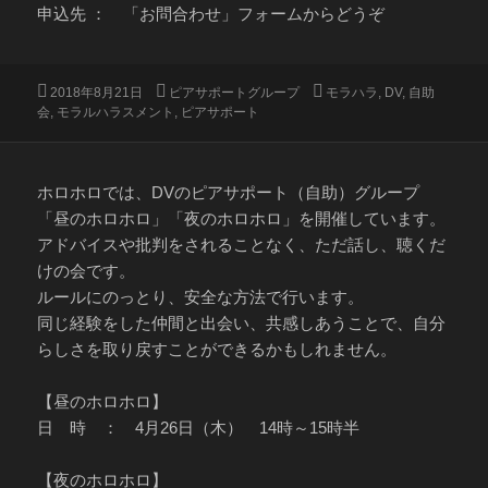
申込先 ： 「お問合わせ」フォームからどうぞ
投
カ
タ
2018年8月21日
ピアサポートグループ
モラハラ
,
DV
,
自助
稿
テ
グ
会
,
モラルハラスメント
,
ピアサポート
日:
ゴ
リ
ー
ホロホロでは、DVのピアサポート（自助）グループ
「昼のホロホロ」「夜のホロホロ」を開催しています。
アドバイスや批判をされることなく、ただ話し、聴くだ
けの会です。
ルールにのっとり、安全な方法で行います。
同じ経験をした仲間と出会い、共感しあうことで、自分
らしさを取り戻すことができるかもしれません。
【昼のホロホロ】
日 時 ： 4月26日（木） 14時～15時半
【夜のホロホロ】