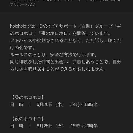
稿
テ
グ
アサポート
,
DV
日:
ゴ
リ
ー
holoholoでは、DVのピアサポート（自助）グループ「昼
のホロホロ」「夜のホロホロ」を開催しています。
アドバイスや批判をされることなく、ただ話し、聴くだ
けの会です。
ルールにのっとり、安全な方法で行います。
同じ経験をした仲間と出会い、共感しあうことで、自分
らしさを取り戻すことができるかもしれません。
【昼のホロホロ】
日 時 ： 9月20日（木） 14時～15時半
【夜のホロホロ】
日 時 ： 9月25日（火） 19時～20時半