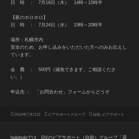
日 時 ： 7月18日（木） 14時～15時半
【夜のホロホロ】
日 時 ： 7月24日（水） 19時～20時半
場所：札幌市内
安全のため、お申し込みをいただいた方へのみお伝えし
ています。
会 費 ： 500円（減免できます。ご相談くださ
い。）
申込先 ： 「お問合わせ」フォームからどうぞ
投
カ
タ
2019年7月21日
ピアサポートグループ
自助
,
ピアサポート
稿
テ
グ
日:
ゴ
リ
ー
holoholoでは、DVのピアサポート（自助）グループ「昼