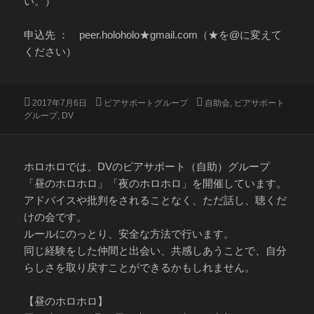
い。）
申込先 ： peer.holoholo★gmail.com（★を@に変えて
ください）
投
カ
タ
2017年7月6日
ピアサポートグループ
自助会
,
ピアサポート
稿
テ
グ
グループ
,
DV
日:
ゴ
リ
ー
ホロホロでは、DVのピアサポート（自助）グループ
「昼のホロホロ」「夜のホロホロ」を開催しています。
アドバイスや批判をされることなく、ただ話し、聴くだ
けの会です。
ルールにのっとり、安全な方法で行います。
同じ経験をした仲間と出会い、共感しあうことで、自分
らしさを取り戻すことができるかもしれません。
【昼のホロホロ】