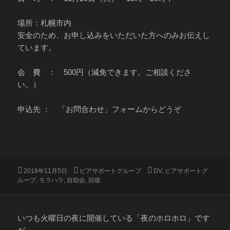
場所：札幌市内
安全のため、お申し込みをいただいた方へのみお伝えし
ています。
会 費 ： 500円（減免できます。ご相談くださ
い。）
申込先 ： 「お問合わせ」フォームからどうぞ
投
カ
タ
2018年11月5日
ピアサポートグループ
DV
,
ピアサポートグ
稿
テ
グ
ループ
,
モラハラ
,
自助会
,
回復
日:
ゴ
リ
ー
いつも火曜日の夜に開催している「夜のホロホロ」です