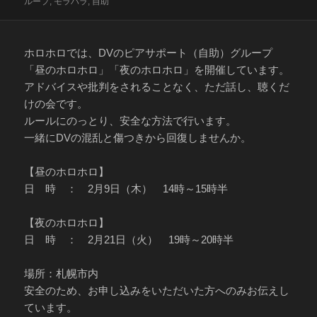
稿
テ
グ
ループ
,
モラハラ
,
自助
日:
ゴ
リ
ー
ホロホロでは、DVのピアサポート（自助）グループ
「昼のホロホロ」「夜のホロホロ」を開催しています。
アドバイスや批判をされることなく、ただ話し、聴くだ
けの会です。
ルールにのっとり、安全な方法で行います。
一緒にDVの混乱と傷つきから回復しませんか。
【昼のホロホロ】
日 時 ： 2月9日（木） 14時～15時半
【夜のホロホロ】
日 時 ： 2月21日（火） 19時～20時半
場所：札幌市内
安全のため、お申し込みをいただいた方へのみお伝えし
ています。