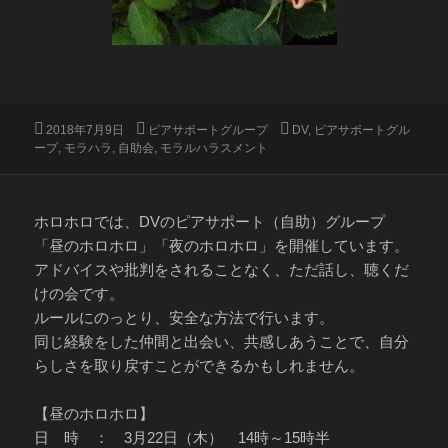
投
カ
タ
2018年7月9日
ピアサポートグループ
DV
,
ピアサポートグル
稿
テ
グ
ープ
,
モラハラ
,
自助会
,
モラルハラスメント
日:
ゴ
リ
ー
ホロホロでは、DVのピアサポート（自助）グループ
「昼のホロホロ」「夜のホロホロ」を開催しています。
アドバイスや批判をされることなく、ただ話し、聴くだ
けの会です。
ルールにのっとり、安全な方法で行います。
同じ経験をした仲間と出会い、共感しあうことで、自分
らしさを取り戻すことができるかもしれません。
【昼のホロホロ】
日 時 ： 3月22日（木） 14時～15時半