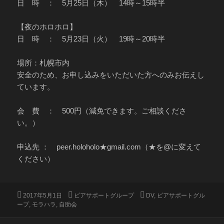
日 時 ： 5月25日（木） 14時～15時半
【夜のホロホロ】
日 時 ： 5月23日（火） 19時～20時半
場所：札幌市内
安全のため、お申し込みをいただいた方へのみお伝えし
ています。
会 費 ： 500円（減免できます。ご相談くださ
い。）
申込先 ： peer.holoholo★gmail.com（★を@に変えて
ください）
投
カ
タ
2017年5月1日
ピアサポートグループ
DV
,
ピアサポートグル
稿
テ
グ
ープ
,
モラハラ
,
自助会
日:
ゴ
リ