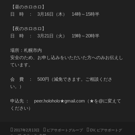
【昼のホロホロ】
日 時 ： 3月16日（木） 14時～15時半
【夜のホロホロ】
日 時 ： 3月21日（火） 19時～20時半
場所：札幌市内
安全のため、お申し込みをいただいた方へのみお伝えし
ています。
会 費 ： 500円（減免できます。ご相談くださ
い。）
申込先 ： peer.holoholo★gmail.com（★を@に変えて
ください）
投
カ
タ
2017年2月13日
ピアサポートグループ
DV
,
ピアサポートグ