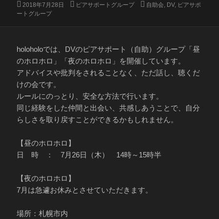
投
カ
タ
2018年7月28日
ピアサポートグループ
自助会
,
DV
,
ピアサポ
稿
テ
グ
ートグループ
日:
ゴ
リ
ー
holoholoでは、DVのピアサポート（自助）グループ「昼
のホロホロ」「夜のホロホロ」を開催しています。
アドバイスや批判をされることなく、ただ話し、聴くだ
けの会です。
ルールにのっとり、安全な方法で行います。
同じ経験をした仲間と出会い、共感しあうことで、自分
らしさを取り戻すことができるかもしれません。
【昼のホロホロ】
日 時 ： 7月26日（木） 14時～15時半
【夜のホロホロ】
7月は急遽お休みとさせていただきます。
場所：札幌市内