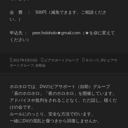
会 費 ： 500円（減免できます。ご相談くださ
い。）
申込先 ： peer.holoholo★gmail.com（★を@に変えて
ください）
投
カ
タ
2017年3月23日
ピアサポートグループ
モラハラ
,
DV
,
ピアサ
稿
テ
グ
ポートグループ
,
自助会
日:
ゴ
リ
ー
ホロホロでは、DVのピアサポート（自助）グループ
「昼のホロホロ」「夜のホロホロ」を開催しています。
アドバイスや批判をされることなく、ただ話し、聴くだ
けの会です。
ルールにのっとり、安全な方法で行います。
一緒にDVの混乱と傷つきから回復しませんか。