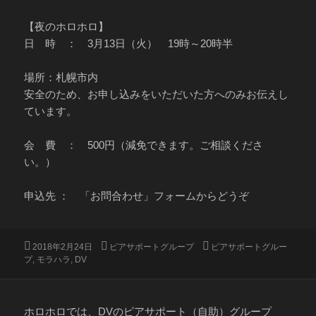
【夜のホロホロ】
日 時 ： 3月13日（火） 19時～20時半
場所：札幌市内
安全のため、お申し込みをいただいた方へのみお伝えし
ています。
会 費 ： 500円（減免できます。ご相談くださ
い。）
申込先 ： 「お問合わせ」フォームからどうぞ
投
カ
タ
2018年2月24日
ピアサポートグループ
ピアサポートグルー
稿
テ
グ
プ
,
モラハラ
,
DV
日:
ゴ
リ
ー
ホロホロでは、DVのピアサポート（自助）グループ