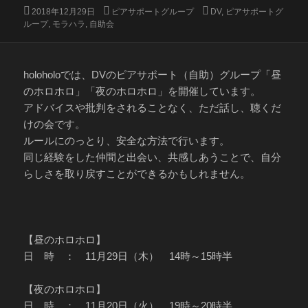
投
カ
タ
2018年12月29日
ピアサポートグループ
DV
,
ピアサポートグ
稿
テ
グ
ループ
,
モラハラ
,
自助会
日:
ゴ
リ
ー
holoholoでは、DVのピアサポート（自助）グループ「昼
のホロホロ」「夜のホロホロ」を開催しています。
アドバイスや批判をされることなく、ただ話し、聴くだ
けの会です。
ルールにのっとり、安全な方法で行います。
同じ経験をした仲間と出会い、共感しあうことで、自分
らしさを取り戻すことができるかもしれません。
【昼のホロホロ】
日 時 ： 11月29日（木） 14時～15時半
【夜のホロホロ】
日 時 ： 11月20日（火） 19時～20時半