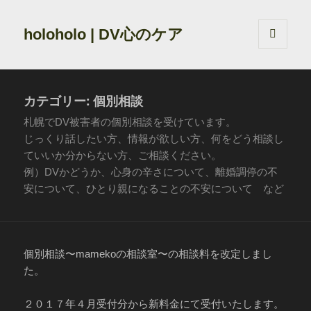
holoholo | DV心のケア
メニュ
ーとウ
ィジェ
ット
カテゴリー:
個別相談
札幌でDV被害者の個別相談を受けています。
じっくり話したい方、情報が欲しい方、何をどう相談し
ていいか分からない方、ご相談ください。
例）DVかどうか、心身の辛さについて、離婚調停の不
安について、ひとり親になることの不安について など
個別相談〜mamekoの相談室〜の相談料を改定しまし
た。
２０１７年４月受付分から新料金にて受付いたします。