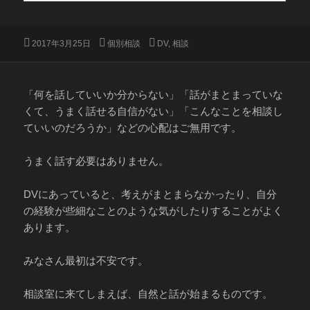
投
カ
タ
2017年3月25日
個別相談
DV
,
相談
稿
テ
グ
日:
ゴ
リ
ー
「何を話していいか分からない」「話がまとまっていな
くて、うまく話せる自信がない」「こんなことを相談し
ていいのだろうか」などの心配はご無用です。
うまく話す必要はありません。
DVにあっていると、考えがまとまらなかったり、自分
の経験が些細なことのような気がしたりすることがよく
あります。
みなさん最初は不安です。
相談室に来てしまえば、自然と話が始まるものです。