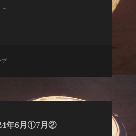
..
ープ
4年6月①7月②