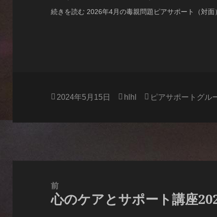
続きを読む 2026年4月の毒親問題ピアサポート（対面）.
投
作
カ
2024年5月15日
hlhl
ピアサポートグル
稿
成
テ
日:
者
ゴ
リ
ー
投
稿
前
心のケアとサポート講座202
ナ
前
ビ
の