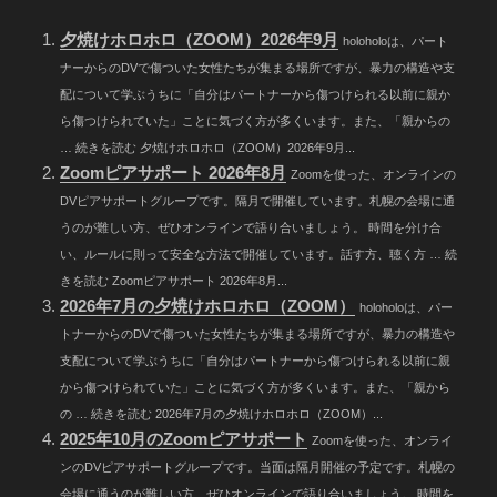
夕焼けホロホロ（ZOOM）2026年9月
holoholoは、パート
ナーからのDVで傷ついた女性たちが集まる場所ですが、暴力の構造や支
配について学ぶうちに「自分はパートナーから傷つけられる以前に親か
ら傷つけられていた」ことに気づく方が多くいます。また、「親からの
… 続きを読む 夕焼けホロホロ（ZOOM）2026年9月...
Zoomピアサポート 2026年8月
Zoomを使った、オンラインの
DVピアサポートグループです。隔月で開催しています。札幌の会場に通
うのが難しい方、ぜひオンラインで語り合いましょう。 時間を分け合
い、ルールに則って安全な方法で開催しています。話す方、聴く方 … 続
きを読む Zoomピアサポート 2026年8月...
2026年7月の夕焼けホロホロ（ZOOM）
holoholoは、パー
トナーからのDVで傷ついた女性たちが集まる場所ですが、暴力の構造や
支配について学ぶうちに「自分はパートナーから傷つけられる以前に親
から傷つけられていた」ことに気づく方が多くいます。また、「親から
の … 続きを読む 2026年7月の夕焼けホロホロ（ZOOM）...
2025年10月のZoomピアサポート
Zoomを使った、オンライ
ンのDVピアサポートグループです。当面は隔月開催の予定です。札幌の
会場に通うのが難しい方、ぜひオンラインで語り合いましょう。 時間を