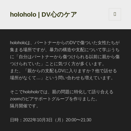
holoholo | DV心のケア
メニュ
ーとウ
ィジェ
ット
holoholoは、パートナーからのDVで傷ついた女性たちが
集まる場所ですが、暴力の構造や支配について学ぶうち
に「自分はパートナーから傷つけられる以前に親から傷
つけられていた」ことに気づく方が多くいます。
また、「親からの支配もDVに入りますか？他で話せる
場所がなくて…」という問い合わせも増えています。
そこでholoholoでは、親の問題に特化して語り合える
zoomのピアサポートグループを作りました。
隔月開催です。
日時：2022年10月3日（月）20:00〜21:30