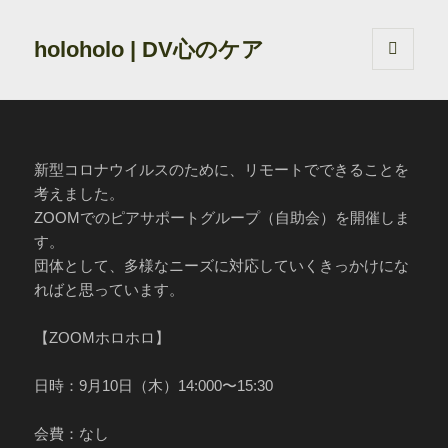
holoholo | DV心のケア
メニュ
ーとウ
ィジェ
ット
新型コロナウイルスのために、リモートでできることを
考えました。
ZOOMでのピアサポートグループ（自助会）を開催しま
す。
団体として、多様なニーズに対応していくきっかけにな
ればと思っています。
【ZOOMホロホロ】
日時：9月10日（木）14:000〜15:30
会費：なし