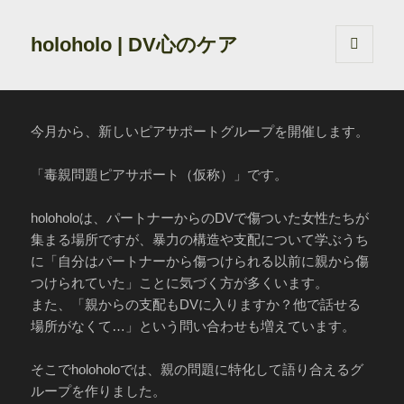
holoholo | DV心のケア
メニュ
ーとウ
ィジェ
ット
今月から、新しいピアサポートグループを開催します。
「毒親問題ピアサポート（仮称）」です。
holoholoは、パートナーからのDVで傷ついた女性たちが
集まる場所ですが、暴力の構造や支配について学ぶうち
に「自分はパートナーから傷つけられる以前に親から傷
つけられていた」ことに気づく方が多くいます。
また、「親からの支配もDVに入りますか？他で話せる
場所がなくて…」という問い合わせも増えています。
そこでholoholoでは、親の問題に特化して語り合えるグ
ループを作りました。