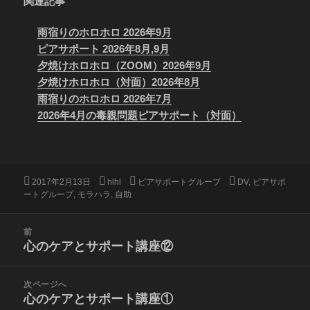
関連記事
雨宿りのホロホロ 2026年9月
ピアサポート 2026年8月,9月
夕焼けホロホロ（ZOOM）2026年9月
夕焼けホロホロ（対面）2026年8月
雨宿りのホロホロ 2026年7月
2026年4月の毒親問題ピアサポート（対面）
投
作
カ
タ
2017年2月13日
hlhl
ピアサポートグループ
DV
,
ピアサポ
稿
成
テ
グ
ートグループ
,
モラハラ
,
自助
日:
者
ゴ
リ
投
前
ー
稿
心のケアとサポート講座⑫
前
ナ
の
ビ
投
次ページへ
ゲ
稿:
心のケアとサポート講座①
次
ー