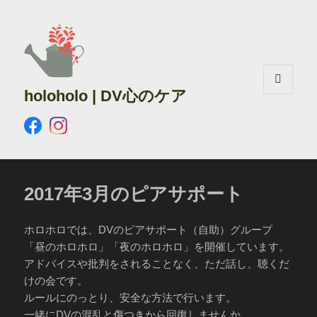
holoholo | DV心のケア
メニュ
ーとウ
ィジェ
ット
2017年3月のピアサポート
ホロホロでは、DVのピアサポート（自助）グループ
「昼のホロホロ」「夜のホロホロ」を開催しています。
アドバイスや批判をされることなく、ただ話し、聴くだ
けの会です。
ルールにのっとり、安全な方法で行います。
一緒にDVの混乱と傷つきから回復しませんか。