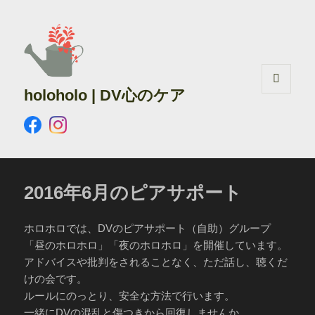
holoholo | DV心のケア
メニュ
ーとウ
ィジェ
ット
2016年6月のピアサポート
ホロホロでは、DVのピアサポート（自助）グループ
「昼のホロホロ」「夜のホロホロ」を開催しています。
アドバイスや批判をされることなく、ただ話し、聴くだ
けの会です。
ルールにのっとり、安全な方法で行います。
一緒にDVの混乱と傷つきから回復しませんか。