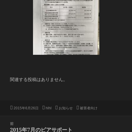
関連する投稿はありません。
投
作
カ
タ
2015年6月26日
hlhl
お知らせ
被害者向け
稿
成
テ
グ
日:
者
ゴ
投
前
リ
稿
2015年7月のピアサポート
ー
前