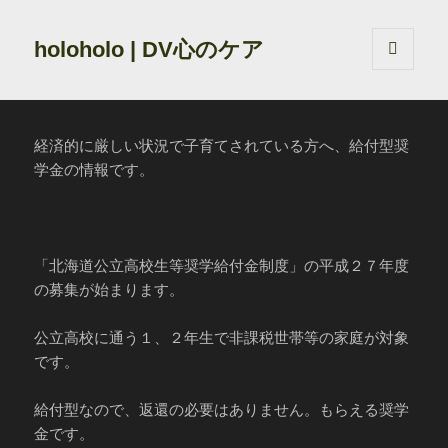
holoholo | DV心のケア
メニュ
ーとウ
ィジェ
ット
経済的に厳しい状況で子育てされている方へ、給付型奨
学金の情報です。
「北海道公立高校生等奨学給付金制度」の平成２７年度
の募集が始まります。
公立高校に通う１、２年生で非課税世帯等の家庭が対象
です。
給付型なので、返還の必要はありません。もらえる奨学
金です。