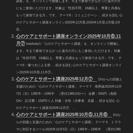
講座」を、オンラインで開催します。今まで参加できなかった遠方の方
にもご参加いただけます。対象は「性別不問、18歳以上、尊重と共感を
もって参加できる方」です。 テーマ8：コミュニケーシ … 続きを読む 心
のケアとサポート講座オンライン2025年12月⑧,2026年1月⑨,2月⑩,3月
⑪...
心のケアとサポート講座オンライン2025年10月⑥,11
月⑦
holoholoの「心のケアとサポート講座」を、オンラインで開催し
ます。今まで参加できなかった遠方の方にもご参加いただけます。対象
は「性別不問、18歳以上、尊重と共感をもって参加できる方」です。 テ
ーマ6：傷つきによる喪 … 続きを読む 心のケアとサポート講座オンライ
ン2025年10月⑥,11月⑦...
心のケアとサポート講座2025年12月⑦
DVからの回復と
支援のための「心のケアとサポート講座」 テーマ 7 境界線2025年12月
7日（日）13時半～15時半 （受付13時10分〜） 会費：500円（免除
OK） 託児費：100円/１人 対象：女性（当事者、支援 … 続きを読む 心
のケアとサポート講座2025年12月⑦ ...
心のケアとサポート講座2025年10月⑤,11月⑥
DVか
らの回復と支援のための「心のケアとサポート講座」 テーマ 5 トラウ
マに対応するツール2025年10月5日（日）13時半～15時半 （受付13時