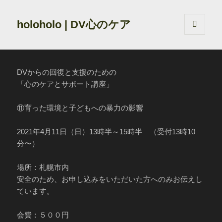
holoholo | DV心のケア
メニュ
ーとウ
ィジェ
ット
DVからの回復と支援のための
「心のケアとサポート講座」
⑪育った環境と子どもへの暴力の影響
2021年4月11日（日）13時半～15時半 （受付13時10
分〜）
場所：札幌市内
安全のため、お申し込みをいただいた方へのみお伝えし
ています。
会費：５００円