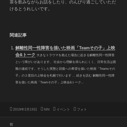
茶を飲みながらお話をしたり、のんびり過ごしていただ
けるとうれしいです。
関連記事
解離性同一性障害を描いた映画「Teamその子」上映
会&トーク
大きなトラウマを抱えた場合に起きる解離性同一性障害
という障がいがあります。 社会から理解を得られにくく、日常生活は困
難の連続です。そうした実態と回復への希望を描いた映画「Teamsその
子」の２度目の上映会を札幌で行います … 続きを読む 解離性同一性障
害を描いた映画「Teamその子」上映会&トーク...
投
作
カ
タ
2019年3月19日
hlhl
イベント
フォト
稿
成
テ
グ
日:
者
ゴ
投
前
リ
稿