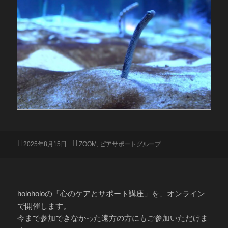
投
カ
2025年8月15日
ZOOM
,
ピアサポートグループ
稿
テ
日:
ゴ
リ
ー
holoholoの「心のケアとサポート講座」を、オンライン
で開催します。
今まで参加できなかった遠方の方にもご参加いただけま