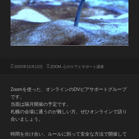
投
カ
2025年10月12日
ZOOM
,
心のケアとサポート講座
稿
テ
日:
ゴ
リ
ー
Zoomを使った、オンラインのDVピアサポートグループ
です。
当面は隔月開催の予定です。
札幌の会場に通うのが難しい方、ぜひオンラインで語り
合いましょう。
時間を分け合い、ルールに則って安全な方法で開催して