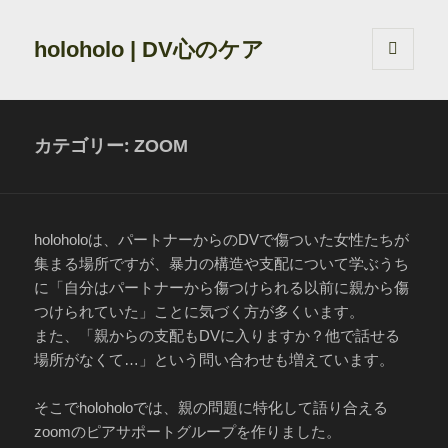
holoholo | DV心のケア
メニュ
ーとウ
ィジェ
ット
カテゴリー:
ZOOM
holoholoは、パートナーからのDVで傷ついた女性たちが
集まる場所ですが、暴力の構造や支配について学ぶうち
に「自分はパートナーから傷つけられる以前に親から傷
つけられていた」ことに気づく方が多くいます。
また、「親からの支配もDVに入りますか？他で話せる
場所がなくて…」という問い合わせも増えています。
そこでholoholoでは、親の問題に特化して語り合える
zoomのピアサポートグループを作りました。