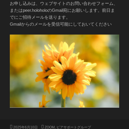
お申し込みは、ウェブサイトのお問い合わせフォーム、
またはpeer.holoholoのGmail宛にお願いします。前日ま
でにご招待メールを送ります。
Gmailからのメールを受信可能にしておいてください
投
カ
2025年6月10日
ZOOM
,
ピアサポートグループ