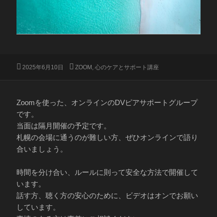
投
カ
2025年6月10日
ZOOM
,
心のケアとサポート講座
稿
テ
日:
ゴ
リ
ー
Zoomを使った、オンラインのDVピアサポートグループ
です。
当面は隔月開催の予定です。
札幌の会場に通うのが難しい方、ぜひオンラインで語り
合いましょう。
時間を分け合い、ルールに則って安全な方法で開催して
います。
話す方、聴く方の安心のために、ビデオはオンでお願い
しています。