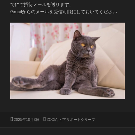
でにご招待メールを送ります。
Gmailからのメールを受信可能にしておいてください
投
カ
2025年10月3日
ZOOM
,
ピアサポートグループ
稿
テ
日:
ゴ