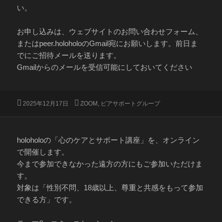
い。
お申し込みは、ウェブサイトのお問い合わせフォーム、
またはpeer.holoholoのGmail宛にお願いします。前日ま
でにご招待メールを送ります。
Gmailからのメールを受信可能にしておいてください
投
カ
2025年12月17日
ZOOM
,
ピアサポートグループ
稿
テ
日:
ゴ
リ
ー
holoholoの「心のケアとサポート講座」を、オンライン
で開催します。
今まで参加できなかった遠方の方にもご参加いただけま
す。
対象は「性別不問、18歳以上、尊重と共感をもって参加
できる方」です。