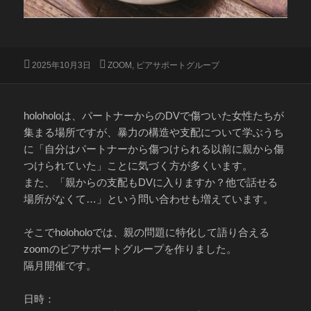
投
カ
2025年10月3日
ZOOM
,
ピアサポートグループ
稿
テ
日:
ゴ
リ
ー
holoholoは、パートナーからのDVで傷ついた女性たちが
集まる場所ですが、暴力の構造や支配について学ぶうち
に「自分はパートナーから傷つけられる以前に親から傷
つけられていた」ことに気づく方が多くいます。
また、「親からの支配もDVに入りますか？他で話せる
場所がなくて…」という問い合わせも増えています。
そこでholoholoでは、親の問題に特化して語り合える
zoomのピアサポートグループを作りました。
隔月開催です。
日時：