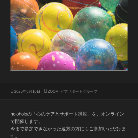
投
カ
2025年6月10日
ZOOM
,
ピアサポートグループ
稿
テ
日:
ゴ
リ
ー
holoholoの「心のケアとサポート講座」を、オンライン
で開催します。
今まで参加できなかった遠方の方にもご参加いただけま
す。