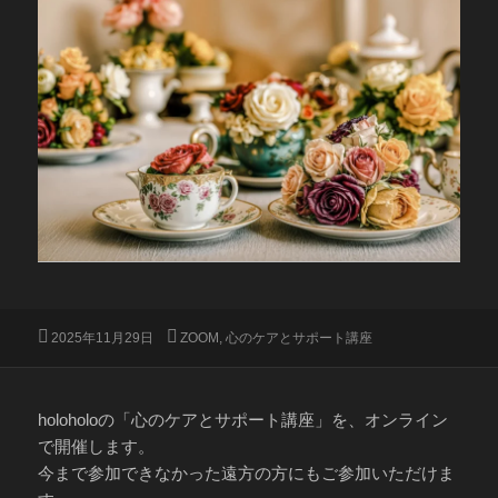
投
カ
2025年11月29日
ZOOM
,
心のケアとサポート講座
稿
テ
日:
ゴ
リ
ー
holoholoの「心のケアとサポート講座」を、オンライン
で開催します。
今まで参加できなかった遠方の方にもご参加いただけま