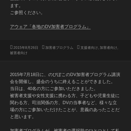
ます。
ご参照ください。
アウェア「各地のDV加害者プログラム」
投
カ
タ
2015年8月26日
加害者プログラム
支援者向け
,
加害者向け
,
稿
テ
グ
被害者向け
日:
ゴ
リ
ー
2015年7月18日に、のびぽこのDV加害者プログラム講演
会を開催し、盛会のうちに終えることができました。
当日は、40名の方にご参加いただきました。
被害者支援や女性支援に携わる方、子どもや児童生徒に
関わる方、司法関係の方、DVの当事者など、様々な立
場の方にご参加いただけたことが、意義のあったことだ
と思います。
加害者プログラムが、被害者の選択肢のひとつとして札