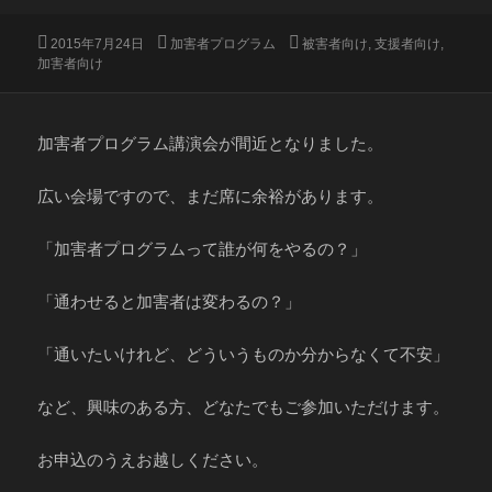
投
カ
タ
2015年7月24日
加害者プログラム
被害者向け
,
支援者向け
,
稿
テ
グ
加害者向け
日:
ゴ
リ
ー
加害者プログラム講演会が間近となりました。
広い会場ですので、まだ席に余裕があります。
「加害者プログラムって誰が何をやるの？」
「通わせると加害者は変わるの？」
「通いたいけれど、どういうものか分からなくて不安」
など、興味のある方、どなたでもご参加いただけます。
お申込のうえお越しください。