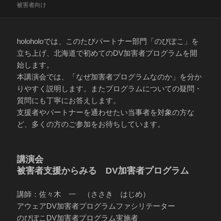
稿
テ
グ
被害者向け
日:
ゴ
リ
ー
holoholoでは、このたびパートナー部門「のびぽこ」を
立ち上げ、北海道で初めてのDV加害者プログラムを開
始します。
本講演会では、「なぜ加害者プログラムなのか」を分か
りやすく説明します。またプログラムについての疑問・
質問にも丁寧にお答えします。
支援者やパートナーを通わせたい当事者を対象の方な
ど、多くの方のご参加をお待ちしています。
講演会
被害者支援からみる DV加害者プログラム
講師：佐々木 一 （ささき はじめ）
アウェアDV加害者プログラムファシリテーター
のびぽこDV加害者プログラム実施者