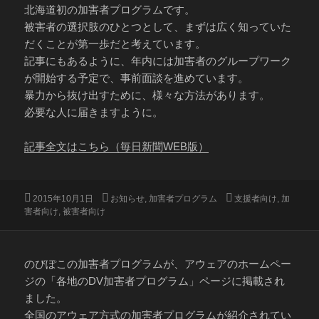
北海道初の加害者プログラムです。
被害者の選択肢のひとつとして、まずは広く知っていた
だくことが第一歩だと考えています。
記事にもあるように、年内には加害者のグループワーク
が開始する予定で、事前面談を進めています。
暴力から抜け出すために、様々な方法があります。
必要な人に届きますように。
記事全文はこちら（毎日新聞WEB版）
投
カ
タ
2015年10月1日
お知らせ
,
加害者プログラム
支援者向け
,
加
稿
テ
グ
害者向け
,
被害者向け
日:
ゴ
リ
ー
のびぽこの加害者プログラムが、アウェアのホームペー
ジの「各地のDV加害者プログラム」ページに掲載され
ました。
全国のアウェア方式の加害者プログラムが紹介されてい