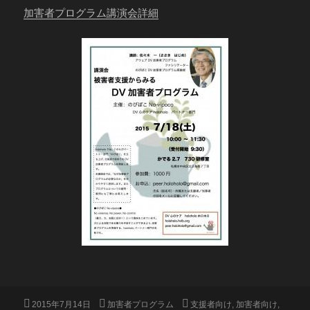
加害者プログラム講演会詳細
投
カ
タ
2015年7月14日
加害者プログラム
支援者向け
,
加害者向け
,