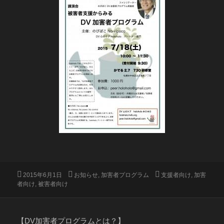
投
カ
タ
2015年6月1日
お知らせ
,
加害者プログラム
支援者向け
,
加害
稿
テ
グ
者向け
,
被害者向け
日:
ゴ
リ
ー
【DV加害者プログラムとは？】