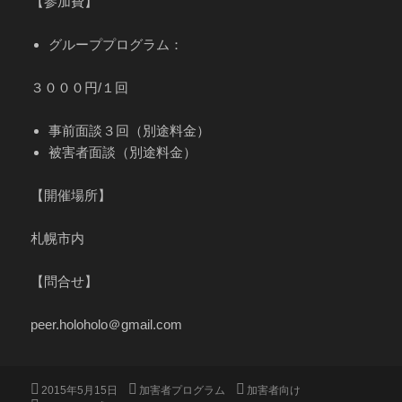
【参加費】
グループプログラム：
３０００円/１回
事前面談３回（別途料金）
被害者面談（別途料金）
【開催場所】
札幌市内
【問合せ】
peer.holoholo＠gmail.com
投
カ
タ
2015年5月15日
加害者プログラム
加害者向け