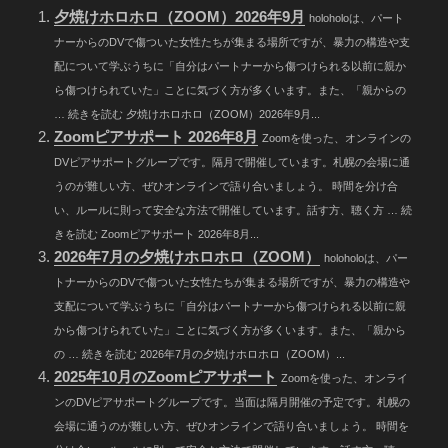
夕焼けホロホロ（ZOOM）2026年9月
holoholoは、パート
ナーからのDVで傷ついた女性たちが集まる場所ですが、暴力の構造や支
配について学ぶうちに「自分はパートナーから傷つけられる以前に親か
ら傷つけられていた」ことに気づく方が多くいます。また、「親からの
… 続きを読む 夕焼けホロホロ（ZOOM）2026年9月...
Zoomピアサポート 2026年8月
Zoomを使った、オンラインの
DVピアサポートグループです。隔月で開催しています。札幌の会場に通
うのが難しい方、ぜひオンラインで語り合いましょう。 時間を分け合
い、ルールに則って安全な方法で開催しています。話す方、聴く方 … 続
きを読む Zoomピアサポート 2026年8月...
2026年7月の夕焼けホロホロ（ZOOM）
holoholoは、パー
トナーからのDVで傷ついた女性たちが集まる場所ですが、暴力の構造や
支配について学ぶうちに「自分はパートナーから傷つけられる以前に親
から傷つけられていた」ことに気づく方が多くいます。また、「親から
の … 続きを読む 2026年7月の夕焼けホロホロ（ZOOM）...
2025年10月のZoomピアサポート
Zoomを使った、オンライ
ンのDVピアサポートグループです。当面は隔月開催の予定です。札幌の
会場に通うのが難しい方、ぜひオンラインで語り合いましょう。 時間を