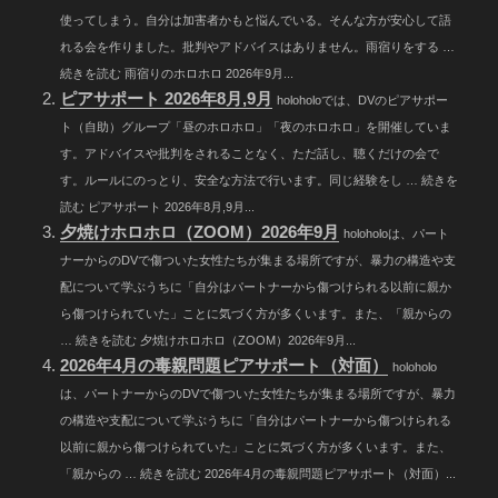
使ってしまう。自分は加害者かもと悩んでいる。そんな方が安心して語
れる会を作りました。批判やアドバイスはありません。雨宿りをする …
続きを読む 雨宿りのホロホロ 2026年9月...
ピアサポート 2026年8月,9月
holoholoでは、DVのピアサポー
ト（自助）グループ「昼のホロホロ」「夜のホロホロ」を開催していま
す。アドバイスや批判をされることなく、ただ話し、聴くだけの会で
す。ルールにのっとり、安全な方法で行います。同じ経験をし … 続きを
読む ピアサポート 2026年8月,9月...
夕焼けホロホロ（ZOOM）2026年9月
holoholoは、パート
ナーからのDVで傷ついた女性たちが集まる場所ですが、暴力の構造や支
配について学ぶうちに「自分はパートナーから傷つけられる以前に親か
ら傷つけられていた」ことに気づく方が多くいます。また、「親からの
… 続きを読む 夕焼けホロホロ（ZOOM）2026年9月...
2026年4月の毒親問題ピアサポート（対面）
holoholo
は、パートナーからのDVで傷ついた女性たちが集まる場所ですが、暴力
の構造や支配について学ぶうちに「自分はパートナーから傷つけられる
以前に親から傷つけられていた」ことに気づく方が多くいます。また、
「親からの … 続きを読む 2026年4月の毒親問題ピアサポート（対面）...