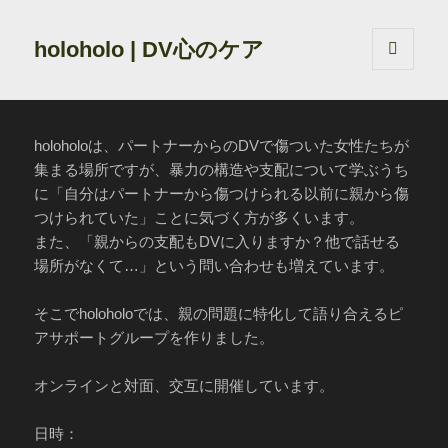
holoholo | DV心のケア
メニュ
ーとウ
ィジェ
ット
holoholoは、パートナーからのDVで傷ついた女性たちが
集まる場所ですが、暴力の構造や支配について学ぶうち
に「自分はパートナーから傷つけられる以前に親から傷
つけられていた」ことに気づく方が多くいます。
また、「親からの支配もDVに入りますか？他で話せる
場所がなくて…」という問い合わせも増えています。
そこでholoholoでは、親の問題に特化して語り合えるピ
アサポートグループを作りました。
オンラインと対面、交互に開催しています。
日時：