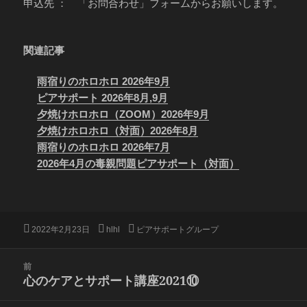
申込先 ： 「お問合わせ」フォームからお願いします。
関連記事
雨宿りのホロホロ 2026年9月
ピアサポート 2026年8月,9月
夕焼けホロホロ（ZOOM）2026年9月
夕焼けホロホロ（対面）2026年8月
雨宿りのホロホロ 2026年7月
2026年4月の毒親問題ピアサポート（対面）
投
作
カ
2022年2月23日
hlhl
ピアサポートグループ
稿
成
テ
日:
者
ゴ
投
前
リ
稿
心のケアとサポート講座2021⑩
ー
前
ナ
の
ビ