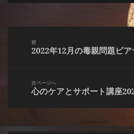
日:
者
ゴ
リ
ー
投
稿
前
2022年12月の毒親問題ピ
ナ
前
ビ
の
ゲ
投
ー
稿:
次ページへ
シ
心のケアとサポート講座202
次
ョ
の
ン
投
稿: