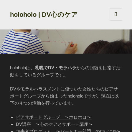
holoholo | DV心のケア
メニュ
ーとウ
ィジェ
ット
holoholoは、
札幌
で
DV・モラハラ
からの回復を目指す活
動をしているグループです。
DVやモラルハラスメントに傷ついた女性たちのピアサ
ポートグループから始まったholoholoですが、現在は以
下の４つの活動を行っています。
ピアサポートグループ 〜ホロホロ〜
DV講座 〜心のケアとサポート講座〜
加害者プログラム 〜パートナー部門 のびぽこNo-