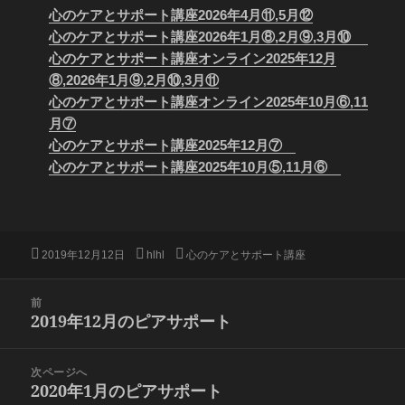
心のケアとサポート講座2026年4月⑪,5月⑫
心のケアとサポート講座2026年1月⑧,2月⑨,3月⑩
心のケアとサポート講座オンライン2025年12月
⑧,2026年1月⑨,2月⑩,3月⑪
心のケアとサポート講座オンライン2025年10月⑥,11
月⑦
心のケアとサポート講座2025年12月⑦
心のケアとサポート講座2025年10月⑤,11月⑥
投
作
カ
2019年12月12日
hlhl
心のケアとサポート講座
稿
成
テ
日:
者
ゴ
投
前
リ
稿
2019年12月のピアサポート
ー
前
ナ
の
ビ
投
次ページへ
ゲ
稿:
2020年1月のピアサポート
次
ー