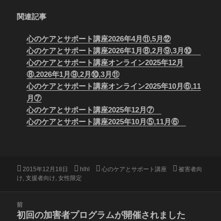
関連記事
心のケアとサポート講座2026年4月⑪,5月⑫
心のケアとサポート講座2026年1月⑧,2月⑨,3月⑩
心のケアとサポート講座オンライン2025年12月
⑧,2026年1月⑨,2月⑩,3月⑪
心のケアとサポート講座オンライン2025年10月⑥,11
月⑦
心のケアとサポート講座2025年12月⑦
心のケアとサポート講座2025年10月⑤,11月⑥
投
作
カ
タ
2015年12月18日
hlhl
心のケアとサポート講座
被害者向
稿
成
テ
グ
け
,
支援者向け
,
女性限定
日:
者
ゴ
リ
投
前
ー
稿
初回の加害者プログラムが開催されました
前
ナ