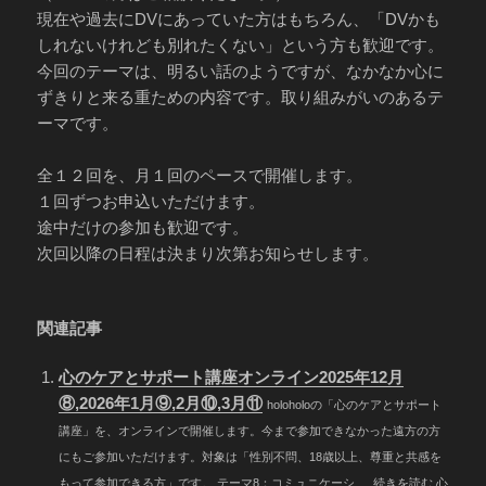
現在や過去にDVにあっていた方はもちろん、「DVかも
しれないけれども別れたくない」という方も歓迎です。
今回のテーマは、明るい話のようですが、なかなか心に
ずきりと来る重ための内容です。取り組みがいのあるテ
ーマです。
全１２回を、月１回のペースで開催します。
１回ずつお申込いただけます。
途中だけの参加も歓迎です。
次回以降の日程は決まり次第お知らせします。
関連記事
心のケアとサポート講座オンライン2025年12月
⑧,2026年1月⑨,2月⑩,3月⑪
holoholoの「心のケアとサポート
講座」を、オンラインで開催します。今まで参加できなかった遠方の方
にもご参加いただけます。対象は「性別不問、18歳以上、尊重と共感を
もって参加できる方」です。 テーマ8：コミュニケーシ … 続きを読む 心