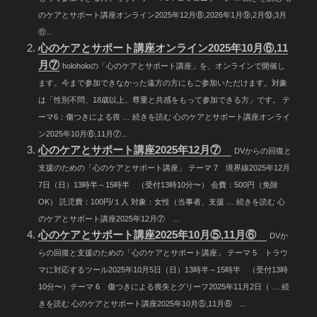
のケアとサポート講座オンライン2025年12月⑧,2026年1月⑨,2月⑩,3月
⑪...
心のケアとサポート講座オンライン2025年10月⑥,11
月⑦
holoholoの「心のケアとサポート講座」を、オンラインで開催し
ます。今まで参加できなかった遠方の方にもご参加いただけます。対象
は「性別不問、18歳以上、尊重と共感をもって参加できる方」です。 テ
ーマ6：傷つきによる喪 … 続きを読む 心のケアとサポート講座オンライ
ン2025年10月⑥,11月⑦...
心のケアとサポート講座2025年12月⑦
DVからの回復と
支援のための「心のケアとサポート講座」 テーマ 7 境界線2025年12月
7日（日）13時半～15時半 （受付13時10分〜） 会費：500円（免除
OK） 託児費：100円/１人 対象：女性（当事者、支援 … 続きを読む 心
のケアとサポート講座2025年12月⑦ ...
心のケアとサポート講座2025年10月⑤,11月⑥
DVか
らの回復と支援のための「心のケアとサポート講座」 テーマ 5 トラウ
マに対応するツール2025年10月5日（日）13時半～15時半 （受付13時
10分〜）テーマ 6 傷つきによる喪失とグリーフ2025年11月2日（ … 続
きを読む 心のケアとサポート講座2025年10月⑤,11月⑥ ...