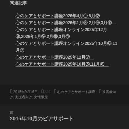
関連記事
心のケアとサポート講座2026年4月⑪,5月⑫
心のケアとサポート講座2026年1月⑧,2月⑨,3月⑩
心のケアとサポート講座オンライン2025年12月
⑧,2026年1月⑨,2月⑩,3月⑪
心のケアとサポート講座オンライン2025年10月⑥,11
月⑦
心のケアとサポート講座2025年12月⑦
心のケアとサポート講座2025年10月⑤,11月⑥
投
作
カ
タ
2015年9月16日
hlhl
心のケアとサポート講座
被害者向
稿
成
テ
グ
け
,
支援者向け
,
女性限定
日:
者
ゴ
リ
投
前
ー
稿
2015年10月のピアサポート
前
ナ
の
ビ