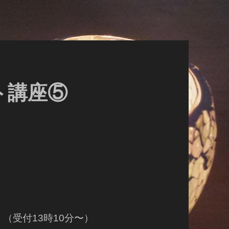
ト講座⑤
 （受付13時10分〜）