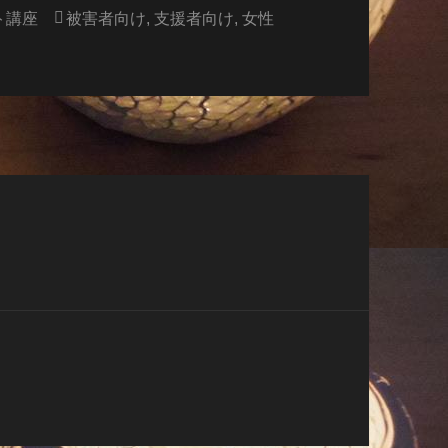
タ
ト講座
被害者向け
,
支援者向け
,
女性
グ