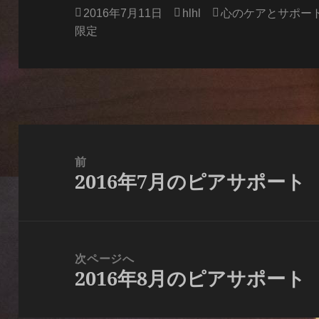
投
作
カ
2016年7月11日
hlhl
心のケアとサポー
稿
成
テ
限定
日:
者
ゴ
リ
ー
投
稿
前
2016年7月のピアサポート
ナ
前
ビ
の
ゲ
投
ー
稿:
次ページへ
シ
2016年8月のピアサポート
次
ョ
の
ン