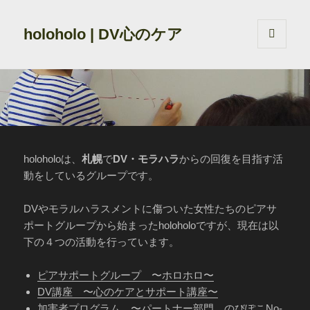
holoholo | DV心のケア
メニュ
ーとウ
ィジェ
ット
holoholoは、
札幌
で
DV・モラハラ
からの回復を目指す活
動をしているグループです。
DVやモラルハラスメントに傷ついた女性たちのピアサ
ポートグループから始まったholoholoですが、現在は以
下の４つの活動を行っています。
ピアサポートグループ 〜ホロホロ〜
DV講座 〜心のケアとサポート講座〜
加害者プログラム 〜パートナー部門 のびぽこNo-