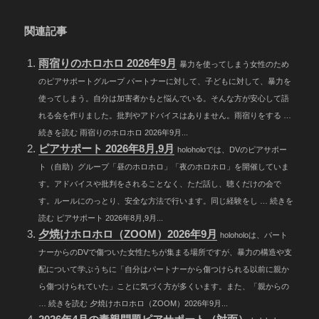
関連記事
雨宿りのホロホロ 2026年9月
暴力を使ってしまう女性のため
のピアサポートグループ パートナーに対して、子どもに対して、暴力を
使ってしまう。自分は加害者かもと悩んでいる。そんな方が安心して語
れる会を作りました。批判やアドバイスはありません。雨宿りをする …
続きを読む 雨宿りのホロホロ 2026年9月...
ピアサポート 2026年8月,9月
holoholoでは、DVのピアサポー
ト（自助）グループ「昼のホロホロ」「夜のホロホロ」を開催していま
す。アドバイスや批判をされることなく、ただ話し、聴くだけの会で
す。ルールにのっとり、安全な方法で行います。同じ経験をし … 続きを
読む ピアサポート 2026年8月,9月...
夕焼けホロホロ（ZOOM）2026年9月
holoholoは、パート
ナーからのDVで傷ついた女性たちが集まる場所ですが、暴力の構造や支
配について学ぶうちに「自分はパートナーから傷つけられる以前に親か
ら傷つけられていた」ことに気づく方が多くいます。また、「親からの
… 続きを読む 夕焼けホロホロ（ZOOM）2026年9月...