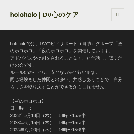
holoholo | DV心のケア
メニュ
ーとウ
ィジェ
ット
holoholoでは、DVのピアサポート（自助）グループ「昼
のホロホロ」「夜のホロホロ」を開催しています。
アドバイスや批判をされることなく、ただ話し、聴くだ
けの会です。
ルールにのっとり、安全な方法で行います。
同じ経験をした仲間と出会い、共感しあうことで、自分
らしさを取り戻すことができるかもしれません。
【昼のホロホロ】
日 時 ：
2023年5月18日（木） 14時〜15時半
2023年6月15日（木） 14時〜15時半
2023年7月20日（木） 14時〜15時半