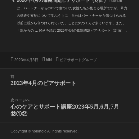
2026年4月の毒親問題ピアサポート（対面）
holoholo
は、パートナーからのDVで傷ついた女性たちが集まる場所ですが、暴力
の構造や支配について学ぶうちに「自分はパートナーから傷つけられる
以前に親から傷つけられていた」ことに気づく方が多くいます。また、
「親からの … 続きを読む 2026年4月の毒親問題ピアサポート（対面）...
投
作
カ
2023年4月8日
hlhl
ピアサポートグループ
稿
成
テ
日:
者
ゴ
投
前
リ
稿
2023年4月のピアサポート
ー
前
ナ
の
ビ
投
次ページへ
ゲ
稿:
心のケアとサポート講座2023年5月,6月,7月
次
ー
⑫①②
の
シ
投
ョ
稿:
ン
Copyright © holoholo All rights reserved.