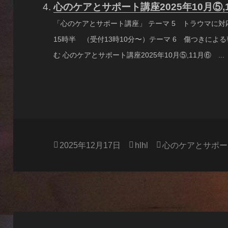
心のケアとサポート講座2025年10月⑤
「心のケアとサポート講座」 テーマ 5 トラウマに対応
15時半 （受付13時10分〜）テーマ 6 傷つきによる
む 心のケアとサポート講座2025年10月⑤,11月⑥ ...
投
作
カ
2025年12月17日
hlhl
心のケアとサポー
稿
成
テ
日:
者
ゴ
リ
ー
投