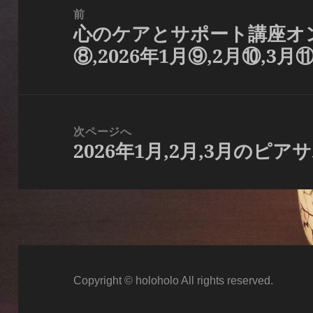
稿
前
心のケアとサポート講座オン
ナ
前
⑧,2026年1月⑨,2月⑩,3月
ビ
の
ゲ
投
ー
稿:
シ
次ページへ
ョ
2026年1月,2月,3月のピ
次
ン
の
投
稿:
Copyright © holoholo All rights reserved.