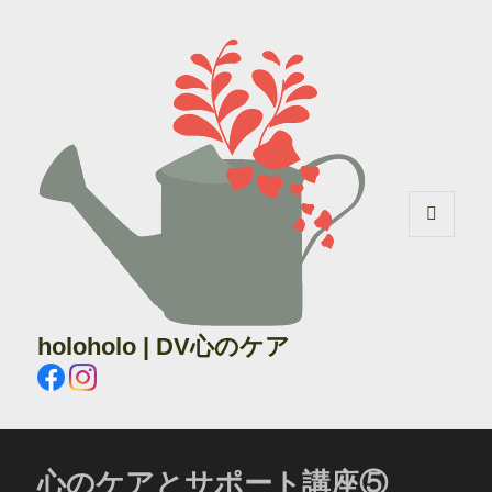
メニュ
ーとウ
ィジェ
ット
holoholo | DV心のケア
心のケアとサポート講座⑤